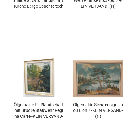
mälde G. Otto Landschaft
Wein Pluntke 80,5x60,5 -K
Kirche Berge Spachteltech
EIN VERSAND- (N)
nik
Ölgemälde Flußlandschaft
Ölgemälde Seeufer sign. Li
mit Brücke Stauwehr Regi
ou Lion ? -KEIN VERSAND-
na Carré -KEIN VERSAND-
(N)