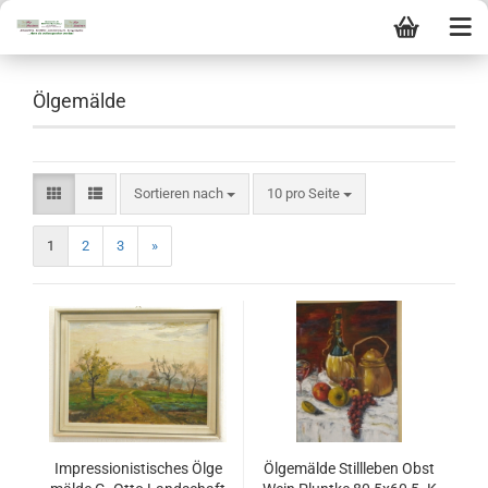
Ölgemälde
Sortieren nach
10 pro Seite
1
2
3
»
Impressionistisches Ölge
Ölgemälde Stillleben Obst