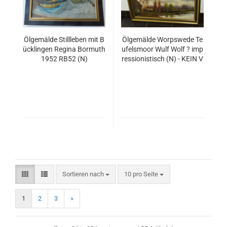
Ölgemälde Stillleben mit B
Ölgemälde Worpswede Te
ücklingen Regina Bormuth
ufelsmoor Wulf Wolf ? imp
1952 RB52 (N)
ressionistisch (N) - KEIN V
ERSAND -
Sortieren nach
10 pro Seite
1
2
3
»